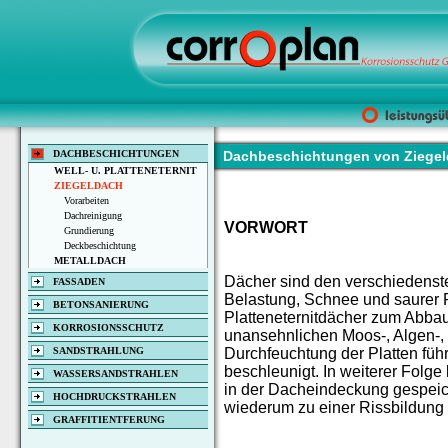
DACHBESCHICHTUNGEN
Dachbeschichtungen von Ziegel
WELL- U. PLATTENETERNIT
ZIEGELDACH
Vorarbeiten
Dachreinigung
VORWORT
Grundierung
Deckbeschichtung
METALLDACH
Dächer sind den verschiedenst
FASSADEN
Belastung, Schnee und saurer R
BETONSANIERUNG
Platteneternitdächer zum Abba
KORROSIONSSCHUTZ
unansehnlichen Moos-, Algen-,
SANDSTRAHLUNG
Durchfeuchtung der Platten füh
beschleunigt. In weiterer Folge
WASSERSANDSTRAHLEN
in der Dacheindeckung gespeich
HOCHDRUCKSTRAHLEN
wiederum zu einer Rissbildung 
GRAFFITIENTFERUNG